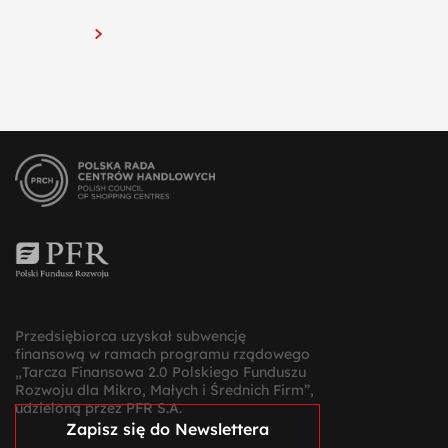
Przedsiębiorca uzyskał subwencję
finansową w ramach programu rządowego
„Tarcza Finansowa 2.0 Polskiego Funduszu
Rozwoju dla Mikro, Małych i Średnich Firm”,
udzieloną przez PFR S.A.
Zapisz się do Newslettera