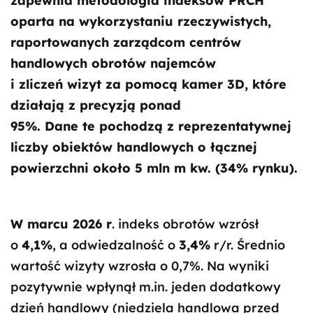
zapewnia metodologia indeksów PRCH
oparta na wykorzystaniu rzeczywistych,
raportowanych zarządcom centrów
handlowych obrotów najemców
i zliczeń wizyt za pomocą kamer 3D, które
działają z precyzją ponad
95%. Dane te pochodzą z reprezentatywnej
liczby obiektów handlowych o łącznej
powierzchni około 5 mln m kw. (34% rynku).
W marcu 2026 r
. indeks obrotów wzrósł
o
4,1%
, a odwiedzalność o
3,4%
r/r. Średnio
wartość wizyty wzrosła o 0,7%. Na wyniki
pozytywnie wpłynął m.in. jeden dodatkowy
dzień handlowy (niedziela handlowa przed