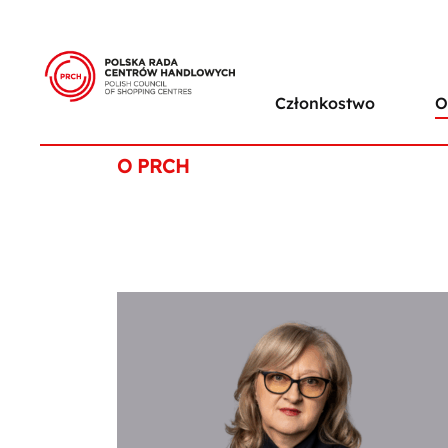
Członkostwo
O
O PRCH