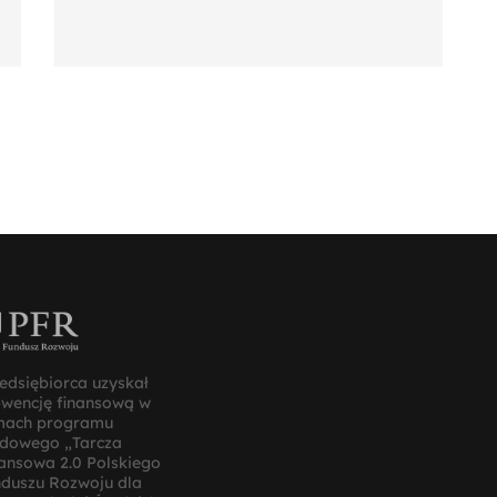
edsiębiorca uzyskał
bwencję finansową w
mach programu
ądowego „Tarcza
ansowa 2.0 Polskiego
duszu Rozwoju dla