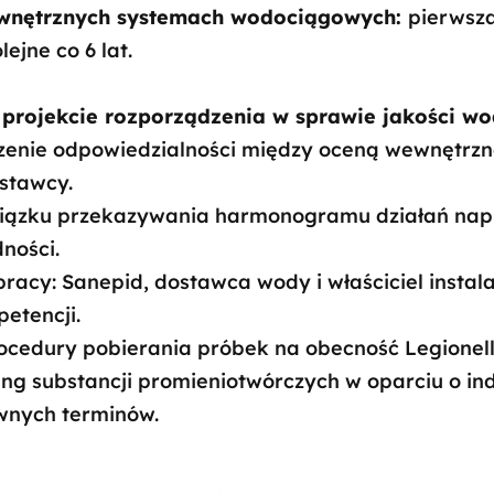
wnętrznych systemach wodociągowych:
pierwsz
olejne co 6 lat.
projekcie rozporządzenia w sprawie jakości w
czenie odpowiedzialności między oceną wewnętrz
ostawcy.
wiązku przekazywania harmonogramu działań nap
dności.
acy: Sanepid, dostawca wody i właściciel instala
etencji.
cedury pobierania próbek na obecność Legionell
ring substancji promieniotwórczych w oparciu o i
ywnych terminów.