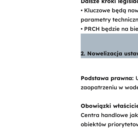
Dalsze kroki legisla
• Kluczowe będą no
parametry techniczn
• PRCH będzie na bi
2. Nowelizacja ust
Podstawa prawna:
zaopatrzeniu w wod
Obowiązki właścici
Centra handlowe jako
obiektów prioryteto