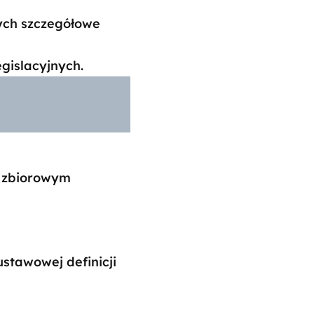
ych szczegółowe
egislacyjnych.
o zbiorowym
ustawowej definicji