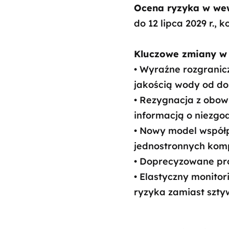
Ocena ryzyka w we
do 12 lipca 2029 r., k
Kluczowe zmiany w 
• Wyraźne rozgrani
jakością wody od d
• Rezygnacja z obo
informacją o niezgo
• Nowy model współpr
jednostronnych komp
• Doprecyzowane pro
• Elastyczny monito
ryzyka zamiast szt