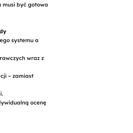
a musi być gotowa
ody
nego systemu a
rawczych wraz z
cji – zamiast
i.
ndywidualną ocenę