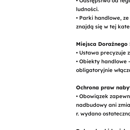
• Odstępstwo od te
ludności.
• Parki handlowe, z
znajdą się w tej kate
Miejsca Doraźnego 
• Ustawa precyzuje 
• Obiekty handlowe 
obligatoryjnie włąc
Ochrona praw naby
• Obowiązek zapewni
nadbudowy ani zmian
r. wydano ostateczn