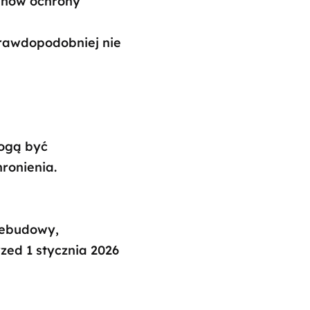
anów ochrony
prawdopodobniej nie
mogą być
hronienia.
zebudowy,
ed 1 stycznia 2026