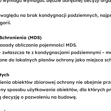
go wymogu wymagać będzie odrębnej decyzji org
e względu na brak kondygnacji podziemnych, naj
gorii.
Schronienia (MDS)
zasady obliczania pojemności MDS.
– zwłaszcza te z kondygnacjami podziemnymi – 
zane do lokalnych planów ochrony jako miejsca sc
tych
enia obiektów zbiorowej ochrony nie obejmie pr
y sposobu użytkowania obiektów, dla których prz
ą decyzję o pozwoleniu na budowę.