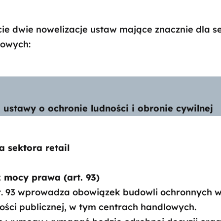
cie dwie nowelizacje ustaw mające znacznie dla s
lowych:
 ustawy o ochronie ludności i obronie cywilnej
 sektora retail
 mocy prawa (art. 93)
rt. 93 wprowadza obowiązek budowli ochronnych 
ści publicznej, w tym centrach handlowych.