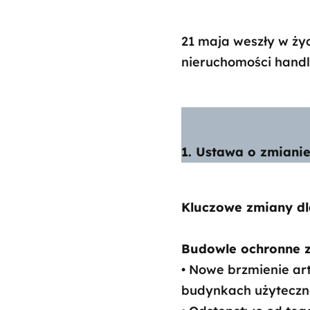
21 maja weszły w ży
nieruchomości hand
1. Ustawa o zmianie
Kluczowe zmiany dla
Budowle ochronne z
• Nowe brzmienie a
budynkach użyteczno