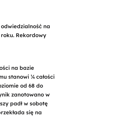
 odwiedzialność na
d roku. Rekordowy
ści na bazie
mu stanowi ¼ całości
oziomie od 68 do
 wynik zanotowano w
ższy padł w sobotę
przekłada się na