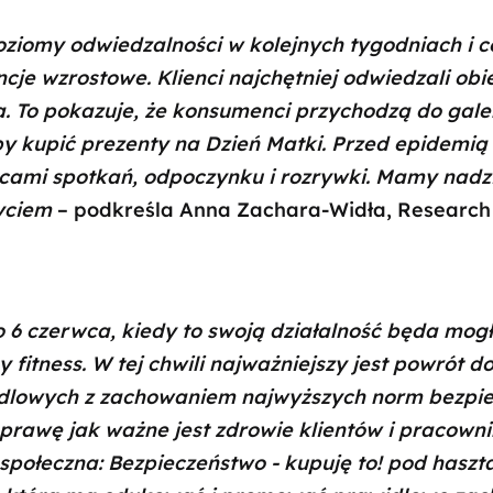
ziomy odwiedzalności w kolejnych tygodniach i co
cje wzrostowe. Klienci najchętniej odwiedzali ob
a. To pokazuje, że konsumenci przychodzą do gale
aby kupić prezenty na Dzień Matki. Przed epidemi
cami spotkań, odpoczynku i rozrywki. Mamy nadzi
yciem
– podkreśla Anna Zachara-Widła, Research
6 czerwca, kiedy to swoją działalność będa mogł
y fitness. W tej chwili najważniejszy jest powrót 
ndlowych z zachowaniem najwyższych norm bezpi
prawę jak ważne jest zdrowie klientów i pracowni
połeczna: Bezpieczeństwo - kupuję to! pod hasz