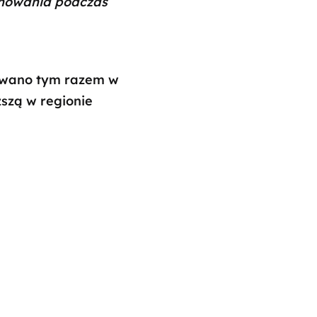
chowania podczas
towano tym razem w
szą w regionie