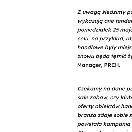
Z uwagą śledzimy po
wykazują one tenden
poniedziałek 25 maj
celu, na przykład, 
handlowe były miejs
znowu będą tętnić ż
Manager, PRCH.
Czekamy na dane po 
sale zabaw, czy klub
oferty obiektów ha
branża zdaje sobie s
powstała kampania s