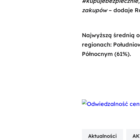
#kupujebezpiecznie
zakupów
– dodaje R
Najwyższą średnią o
regionach: Południo
Północnym (61%).
Aktualności
AK