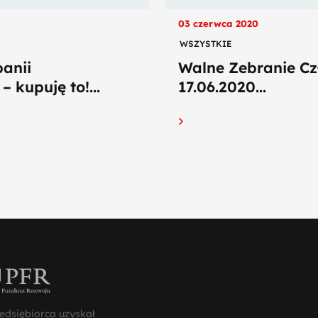
03 czerwca 2020
WSZYSTKIE
anii
Walne Zebranie C
 kupuję to!...
17.06.2020...
edsiębiorca uzyskał