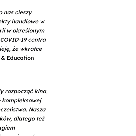
 nas cieszy
iekty handlowe w
rii w określonym
ą COVID-19 centra
eję, że wkrótce
 & Education
y rozpocząć kina,
do kompleksowej
eczeństwa. Nasza
ków, dlatego też
tagiem