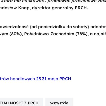
, która ma edukować i promować prawidłowe za
adosław Knap, dyrektor generalny PRCH.
dwiedzalność (od poniedziałku do soboty) odno
wym (80%), Południowo-Zachodnim (78%), a najniż
TUALNOŚCI Z PRCH
wszystkie