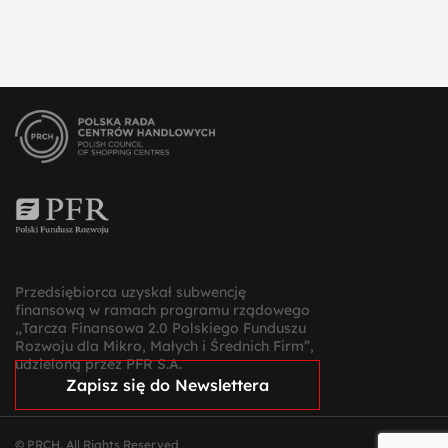
Przedsiębiorca uzyskał subwencję
finansową w ramach programu rządowego
„Tarcza Finansowa 2.0 Polskiego Funduszu
Rozwoju dla Mikro, Małych i Średnich Firm”,
udzieloną przez PFR S.A.
Zapisz się do Newslettera
© PRCH. All Rights Reserved