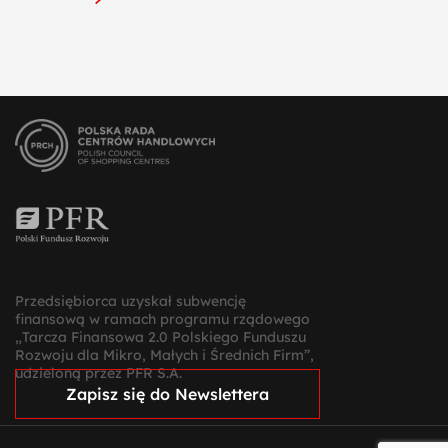
Przedsiębiorca uzyskał subwencję
finansową w ramach programu rządowego
„Tarcza Finansowa 2.0 Polskiego Funduszu
Rozwoju dla Mikro, Małych i Średnich Firm”,
udzieloną przez PFR S.A.
Zapisz się do Newslettera