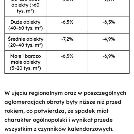
obiekty (>60
tys. m²)
Duże obiekty
-6,5%
-6,5%
(40–60 tys. m²)
Średnie obiekty
-7,2%
-4,9%
(20–40 tys. m²)
Małe i bardzo
-6,5%
-6,9%
małe obiekty
(5–20 tys. m²)
W ujęciu regionalnym oraz w poszczególnych
aglomeracjach obroty były niższe niż przed
rokiem, co potwierdza, że spadek miał
charakter ogólnopolski i wynikał przede
wszystkim z czynników kalendarzowych.