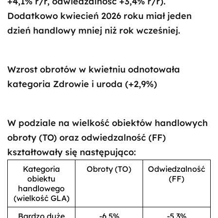
+4,1% r/r, odwiedzalność +3,4% r/r).
Dodatkowo kwiecień 2026 roku miał jeden
dzień handlowy mniej niż rok wcześniej.
Wzrost obrotów w kwietniu odnotowała
kategoria Zdrowie i uroda (+2,9%)
W podziale na wielkość obiektów handlowych
obroty (TO) oraz odwiedzalność (FF)
kształtowały się następująco:
Kategoria
Obroty (TO)
Odwiedzalność
obiektu
(FF)
handlowego
(wielkość GLA)
Bardzo duże
-6,5%
-5,3%