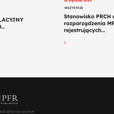
15 stycznia 2019
WSZYSTKIE
Stanowisko PRCH d
LACYJNY
rozporządzenia MF
..
rejestrujących...
edsiębiorca uzyskał