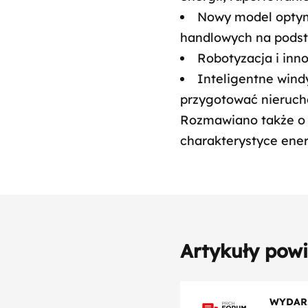
Nowy model optyma
handlowych na podst
Robotyzacja i inn
Inteligentne wind
przygotować nierucho
Rozmawiano także o 
charakterystyce ene
Artykuły pow
WYDAR