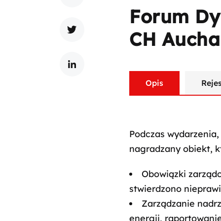
Forum Dy
CH Aucha
Opis
Reje
Podczas wydarzenia, 
nagradzany obiekt, k
Obowiązki zarządc
stwierdzono niepraw
Zarządzanie nadr
energii, raportowanie 