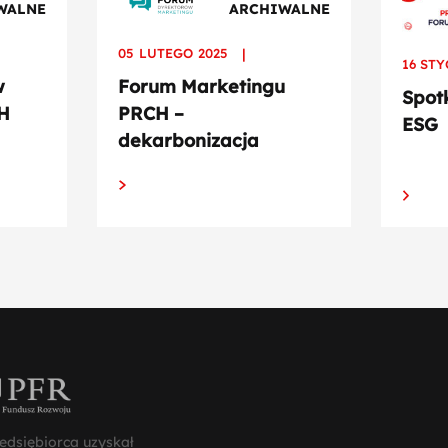
WALNE
ARCHIWALNE
05 LUTEGO 2025
|
16 STY
w
Forum Marketingu
Spot
H
PRCH –
ESG
dekarbonizacja
edsiębiorca uzyskał