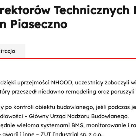
rektorów Technicznych
n Piaseczno
stracja
dzięki uprzejmości NHOOD, uczestnicy zobaczyli wi
tóry przeszedł niedawno remodeling oraz poruszyli
y po kontroli obiektu budowlanego, jeśli podczas j
idłowości – Główny Urząd Nadzoru Budowlanego.
zędnie wieloma systemami BMS, monitorowanie i ra
awarii i inne – ZUT Industrial sp. z o.o..