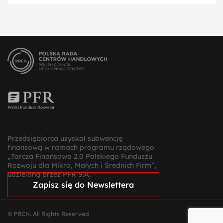
Przedsiębiorca uzyskał subwencję
finansową w ramach programu rządowego
„Tarcza Finansowa 2.0 Polskiego Funduszu
Rozwoju dla Mikro, Małych i Średnich Firm”,
udzieloną przez PFR S.A.
Zapisz się do Newslettera
© PRCH. All Rights Reserved