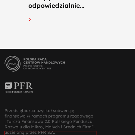
odpowiedzialnie...
Przedsiębiorca uzyskał subwencję
finansową w ramach programu rządowego
„Tarcza Finansowa 2.0 Polskiego Funduszu
Rozwoju dla Mikro, Małych i Średnich Firm”,
udzieloną przez PFR S.A.