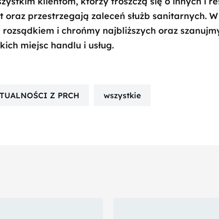
ystkim klientom, którzy troszczą się o innych i 
st oraz przestrzegają zaleceń służb sanitarnych. 
ę rozsądkiem i chrońmy najbliższych oraz szanujm
ich miejsc handlu i usług.
TUALNOŚCI Z PRCH
wszystkie