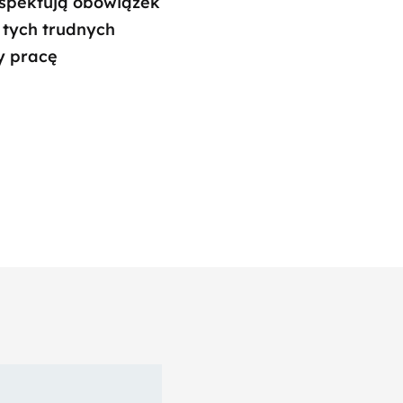
respektują obowiązek
W tych trudnych
y pracę