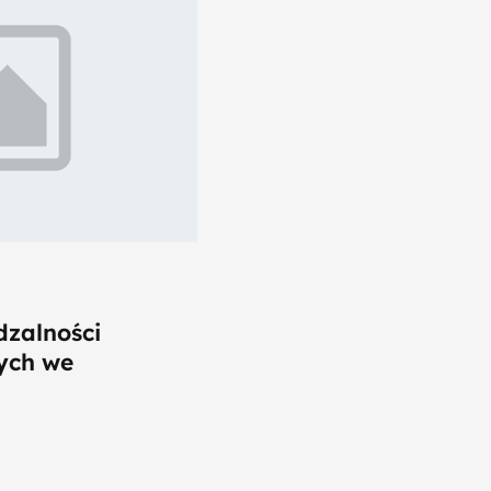
dzalności
ych we