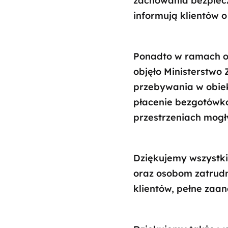
zachowania bezpiec
informują klientów o
Ponadto w ramach og
objęło Ministerstwo
przebywania w obiek
płacenie bezgotówko
przestrzeniach mogł
Dziękujemy wszystk
oraz osobom zatrudn
klientów, pełne zaa