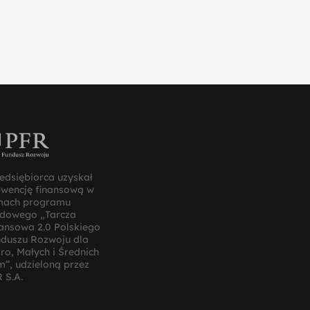
edsiębiorca uzyskał
bwencję finansową w
mach programu
ądowego „Tarcza
ansowa 2.0 Polskiego
duszu Rozwoju dla
ro, Małych i Średnich
m”, udzieloną przez
 S.A.