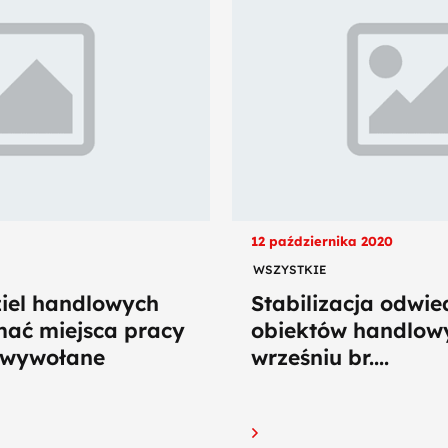
12 października 2020
WSZYSTKIE
ziel handlowych
Stabilizacja odwie
ać miejsca pracy
obiektów handlow
y wywołane
wrześniu br....