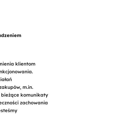
adzeniem
ienia klientom
unkcjonowania.
iałań
zakupów, m.in.
y bieżące komunikaty
eczności zachowania
esteśmy