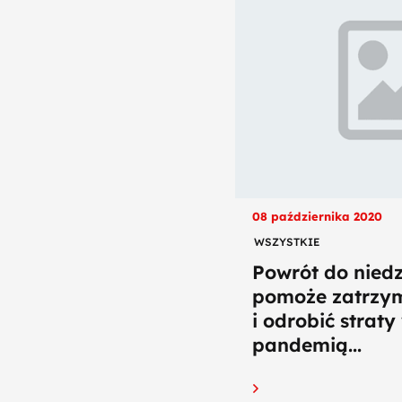
08 października 2020
WSZYSTKIE
Powrót do nied
pomoże zatrzym
i odrobić strat
pandemią...