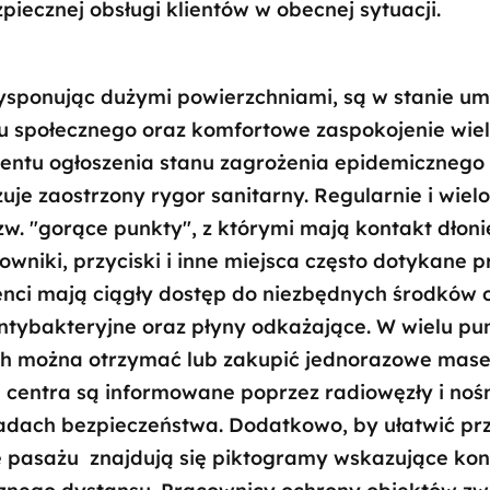
iecznej obsługi klientów w obecnej sytuacji.
ysponując dużymi powierzchniami, są w stanie um
 społecznego oraz komfortowe zaspokojenie wie
entu ogłoszenia stanu zagrożenia epidemicznego
e zaostrzony rygor sanitarny. Regularnie i wielo
. "gorące punkty", z którymi mają kontakt dłonie 
owniki, przyciski i inne miejsca często dotykane p
enci mają ciągły dostęp do niezbędnych środków 
tybakteryjne oraz płyny odkażające. W wielu pun
h można otrzymać lub zakupić jednorazowe mase
centra są informowane poprzez radiowęzły i nośn
dach bezpieczeństwa. Dodatkowo, by ułatwić prz
ie pasażu znajdują się piktogramy wskazujące ko