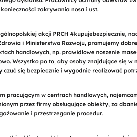
znego dystansu. Pracownicy ochrony obiektów zw
 konieczności zakrywania nosa i ust.
ólnopolskiej akcji PRCH #kupujebezpiecznie, na
 Zdrowia i Ministerstwo Rozwoju, promujemy dobr
tach handlowych, np. prawidłowe noszenie masec
wo. Wszystko po to, aby osoby znajdujące się w 
y czuć się bezpiecznie i wygodnie realizować pot
im pracującym w centrach handlowych, najemcom
ionym przez firmy obsługujące obiekty, za dbani
ngażowanie i przestrzeganie procedur.