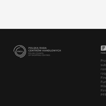
Prz
su
ra
rz
Fin
Fun
Mik
Fir
PFR