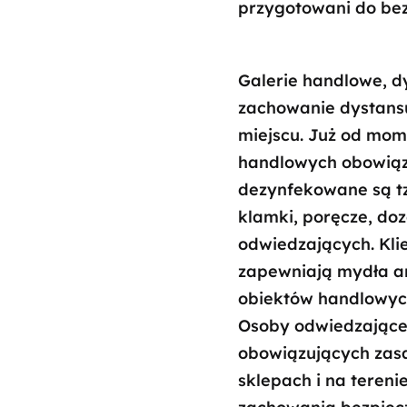
przygotowani do bezp
Galerie handlowe, d
zachowanie dystansu
miejscu. Już od mom
handlowych obowiązuj
dezynfekowane są tzw
klamki, poręcze, doz
odwiedzających. Kli
zapewniają mydła an
obiektów handlowyc
Osoby odwiedzające 
obowiązujących zasa
sklepach i na teren