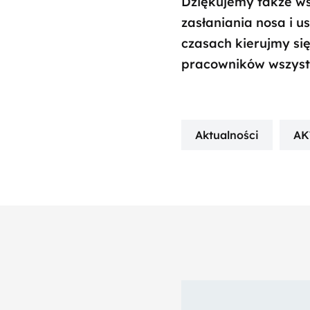
Dziękujemy także wsz
zasłaniania nosa i u
czasach kierujmy si
pracowników wszystk
Aktualności
AK