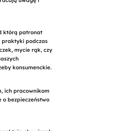
racają uwagę i
d którą patronat
e praktyki podczas
zek, mycie rąk, czy
naszych
rzeby konsumenckie.
, ich pracownikom
e o bezpieczeństwo