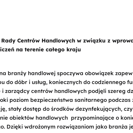
ej Rady Centrów Handlowych w związku z wprow
czeń na terenie całego kraju
 na branży handlowej spoczywa obowiązek zapewn
u do dóbr i usług, koniecznych do codziennego f
e i zarządcy centrów handlowych podjęli szereg dz
ki poziom bezpieczeństwa sanitarnego podczas 
ję, stały dostęp do środków dezynfekujących, cz
enie obiektów handlowych przypominające o koni
o. Dzięki wdrożonym rozwiązaniom jako branża j