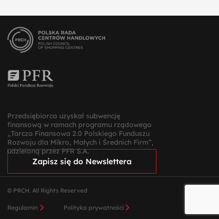
Przedsiębiorca uzyskał subwencję
finansową w ramach programu rządowego
„Tarcza Finansowa 2.0 Polskiego Funduszu
Rozwoju dla Mikro, Małych i Średnich Firm”,
udzieloną przez PFR S.A.
Zapisz się do Newslettera
© PRCH. All Rights Reserved
Regulamin
Polityka prywatności