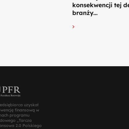
konsekwencji tej de
branży...
edsiębiorca uzyskał
bwencję finansową w
mach programu
ądowego „Tarcza
ansowa 2.0 Polskiego