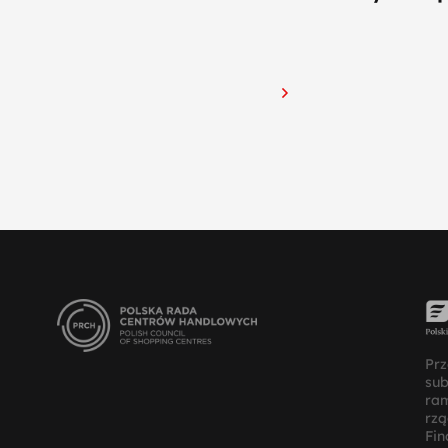
Prz
su
ra
rz
Fin