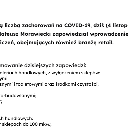
 liczbą zachorowań na COVID-19, dziś (4 listop
Mateusz Morawiecki zapowiedział wprowadzenie
czeń, obejmujących również branżę retail.
owanie dzisiejszych zapowiedzi:
aleriach handlowych, z wyłączeniem sklepów:
ymi;
znymi i toaletowymi oraz środkami czystości;
owo-budowlanymi;
;
ch handlowych:
w sklepach do 100 mkw.;