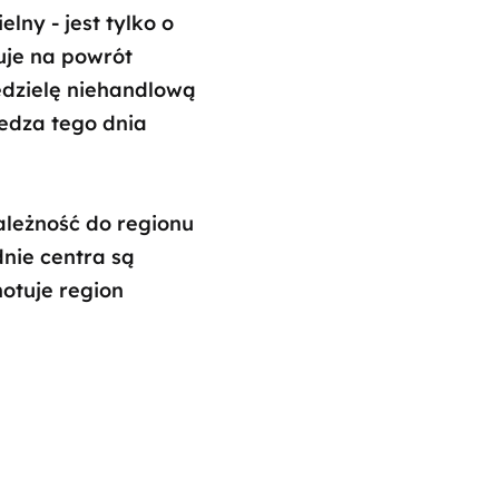
ny - jest tylko o
uje na powrót
edzielę niehandlową
edza tego dnia
ależność do regionu
nie centra są
notuje region