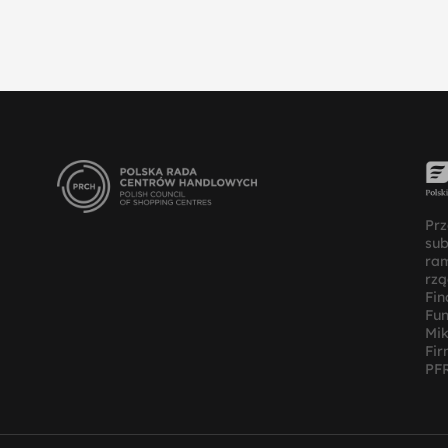
Prz
su
ra
rz
Fin
Fun
Mik
Fir
PFR