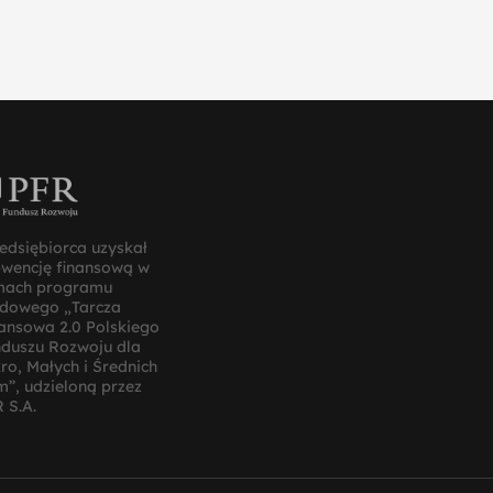
edsiębiorca uzyskał
bwencję finansową w
mach programu
ądowego „Tarcza
ansowa 2.0 Polskiego
duszu Rozwoju dla
ro, Małych i Średnich
m”, udzieloną przez
 S.A.