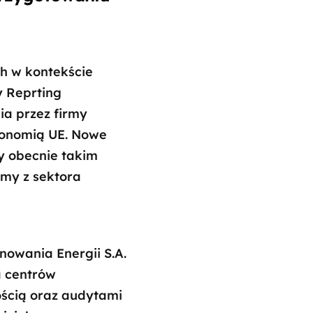
h w kontekście
y Reprting
ia przez firmy
ksonomią UE. Nowe
y obecnie takim
rmy z sektora
owania Energii S.A.
a centrów
ścią oraz audytami