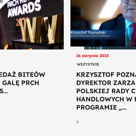
16 sierpnia 2023
WSZYSTKIE
EDAŻ BITEÓW
KRZYSZTOF POZN
A GALĘ PRCH
DYREKTOR ZARZA
...
POLSKIEJ RADY 
HANDLOWYCH W 
PROGRAMIE „...