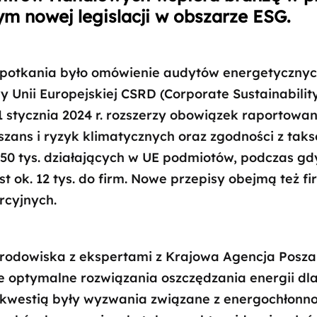
m nowej legislacji w obszarze ESG.
otkania było omówienie audytów energetycznyc
 Unii Europejskiej CSRD (Corporate Sustainabilit
 1 stycznia 2024 r. rozszerzy obowiązek raportowan
 szans i ryzyk klimatycznych oraz zgodności z ta
 50 tys. działających w UE podmiotów, podczas gd
st ok. 12 tys. do firm. Nowe przepisy obejmą też fi
rcyjnych.
rodowiska z ekspertami z Krajowa Agencja Poszan
e optymalne rozwiązania oszczędzania energii dl
kwestią były wyzwania związane z energochłonno