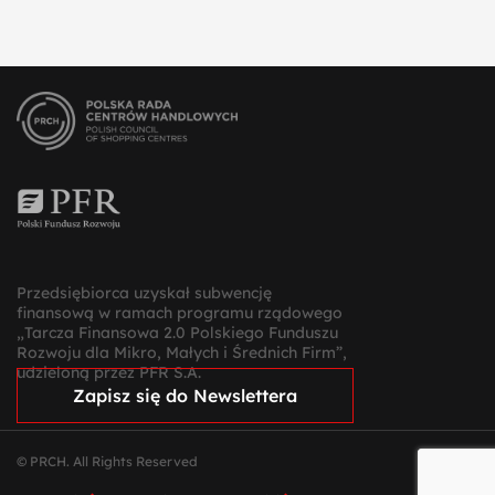
Przedsiębiorca uzyskał subwencję
finansową w ramach programu rządowego
„Tarcza Finansowa 2.0 Polskiego Funduszu
Rozwoju dla Mikro, Małych i Średnich Firm”,
udzieloną przez PFR S.A.
Zapisz się do Newslettera
© PRCH. All Rights Reserved