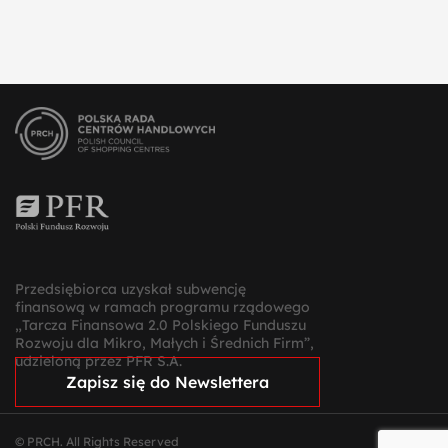
Przedsiębiorca uzyskał subwencję
finansową w ramach programu rządowego
„Tarcza Finansowa 2.0 Polskiego Funduszu
Rozwoju dla Mikro, Małych i Średnich Firm”,
udzieloną przez PFR S.A.
Zapisz się do Newslettera
© PRCH. All Rights Reserved