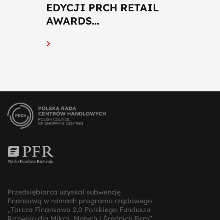
EDYCJI PRCH RETAIL
AWARDS...
Przedsiębiorca uzyskał subwencję
finansową w ramach programu rządowego
„Tarcza Finansowa 2.0 Polskiego Funduszu
Rozwoju dla Mikro, Małych i Średnich Firm”,