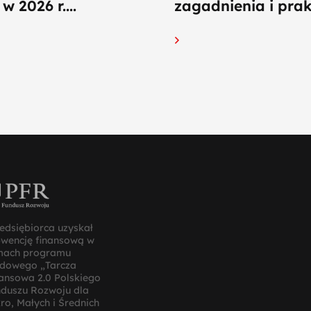
w 2026 r....
zagadnienia i prakt
edsiębiorca uzyskał
bwencję finansową w
mach programu
ądowego „Tarcza
ansowa 2.0 Polskiego
duszu Rozwoju dla
ro, Małych i Średnich