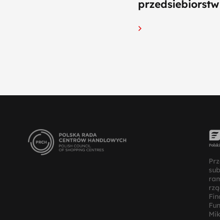
przedsiebiorstw 
Prz
su
ra
rz
Fin
Fun
Mik