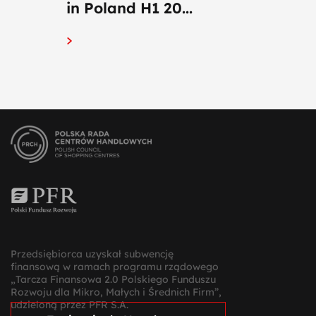
in Poland H1 20...
Przedsiębiorca uzyskał subwencję
finansową w ramach programu rządowego
„Tarcza Finansowa 2.0 Polskiego Funduszu
Rozwoju dla Mikro, Małych i Średnich Firm”,
udzieloną przez PFR S.A.