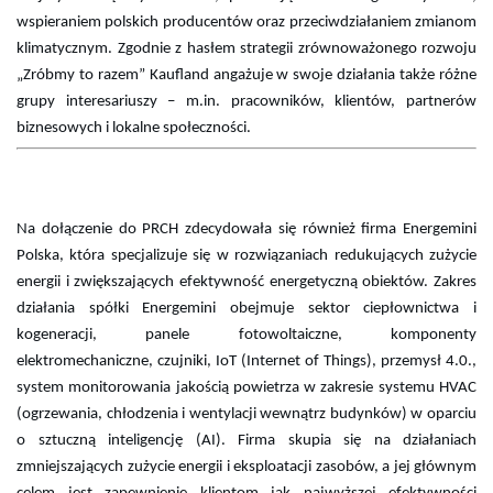
wspieraniem polskich producentów oraz przeciwdziałaniem zmianom
klimatycznym. Zgodnie z hasłem strategii zrównoważonego rozwoju
„Zróbmy to razem” Kaufland angażuje w swoje działania także różne
grupy interesariuszy – m.in. pracowników, klientów, partnerów
biznesowych i lokalne społeczności.
Na dołączenie do PRCH zdecydowała się również firma Energemini
Polska, która specjalizuje się w rozwiązaniach redukujących zużycie
energii i zwiększających efektywność energetyczną obiektów. Zakres
działania spółki Energemini obejmuje sektor ciepłownictwa i
kogeneracji, panele fotowoltaiczne, komponenty
elektromechaniczne, czujniki, IoT (Internet of Things), przemysł 4.0.,
system monitorowania jakością powietrza w zakresie systemu HVAC
(ogrzewania, chłodzenia i wentylacji wewnątrz budynków) w oparciu
o sztuczną inteligencję (AI). Firma skupia się na działaniach
zmniejszających zużycie energii i eksploatacji zasobów, a jej głównym