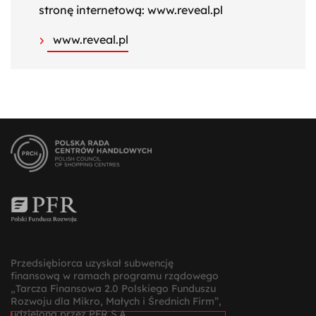
stronę internetową: www.reveal.pl
www.reveal.pl
Przedsiębiorca uzyskał subwencję
finansową w ramach programu rządowego
„Tarcza Finansowa 2.0 Polskiego Funduszu
Rozwoju dla Mikro, Małych i Średnich Firm”,
udzieloną przez PFR S.A.