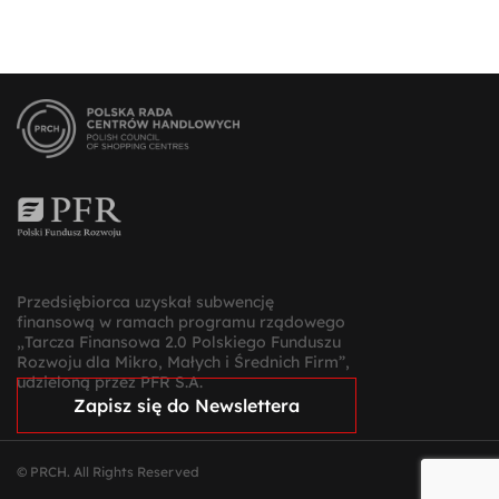
Przedsiębiorca uzyskał subwencję
finansową w ramach programu rządowego
„Tarcza Finansowa 2.0 Polskiego Funduszu
Rozwoju dla Mikro, Małych i Średnich Firm”,
udzieloną przez PFR S.A.
Zapisz się do Newslettera
© PRCH. All Rights Reserved