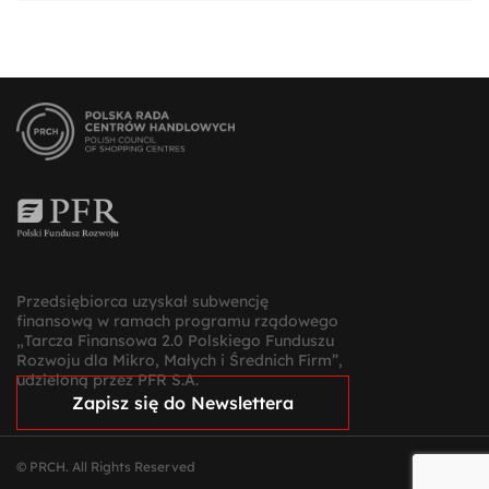
Przedsiębiorca uzyskał subwencję
finansową w ramach programu rządowego
„Tarcza Finansowa 2.0 Polskiego Funduszu
Rozwoju dla Mikro, Małych i Średnich Firm”,
udzieloną przez PFR S.A.
Zapisz się do Newslettera
© PRCH. All Rights Reserved