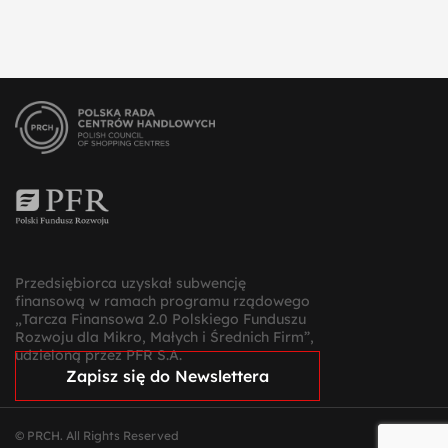
Przedsiębiorca uzyskał subwencję
finansową w ramach programu rządowego
„Tarcza Finansowa 2.0 Polskiego Funduszu
Rozwoju dla Mikro, Małych i Średnich Firm”,
udzieloną przez PFR S.A.
Zapisz się do Newslettera
© PRCH. All Rights Reserved