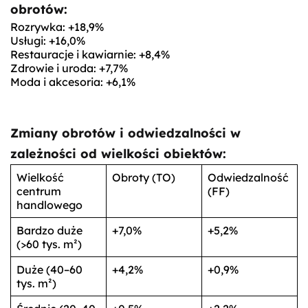
obrotów:
Rozrywka: +18,9%
Usługi: +16,0%
Restauracje i kawiarnie: +8,4%
Zdrowie i uroda: +7,7%
Moda i akcesoria: +6,1%
Zmiany obrotów i odwiedzalności w
zależności od wielkości obiektów:
Wielkość
Obroty (TO)
Odwiedzalność
centrum
(FF)
handlowego
Bardzo duże
+7,0%
+5,2%
(>60 tys. m²)
Duże (40–60
+4,2%
+0,9%
tys. m²)